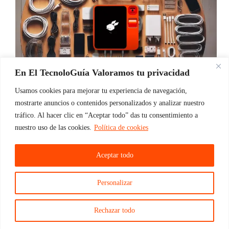
En El TecnoloGuía Valoramos tu privacidad
Usamos cookies para mejorar tu experiencia de navegación,
mostrarte anuncios o contenidos personalizados y analizar nuestro
tráfico. Al hacer clic en “Aceptar todo” das tu consentimiento a
nuestro uso de las cookies.
Política de cookies
El que no corre vuela, y sin haber salido al mercado
hay una cantidad enorme de accesorios para el
Rabbit r1 en Amazon.com Bien es sabido que a día
Aceptar todo
de hoy, en un mundo en el que cada vez va…
ElTecnoloGuia
10/04/2024
Personalizar
Rechazar todo
Sobre mí
Política de privacidad
Aviso Legal
Contacto