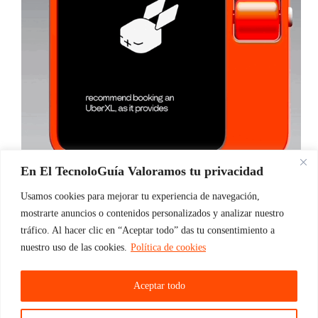
En El TecnoloGuía Valoramos tu privacidad
Qué es el Rabbit r1 y cómo ha revolucionado el
Usamos cookies para mejorar tu experiencia de navegación,
mundo de la IA En enero de este año la gente de
Rabbit Inc. Presentó en el CESS 2024 su nuevo y
mostrarte anuncios o contenidos personalizados y analizar nuestro
flamante producto, y para ser sincero, tras ver…
tráfico. Al hacer clic en “Aceptar todo” das tu consentimiento a
ElTecnoloGuia
06/02/2024
nuestro uso de las cookies.
Política de cookies
Aceptar todo