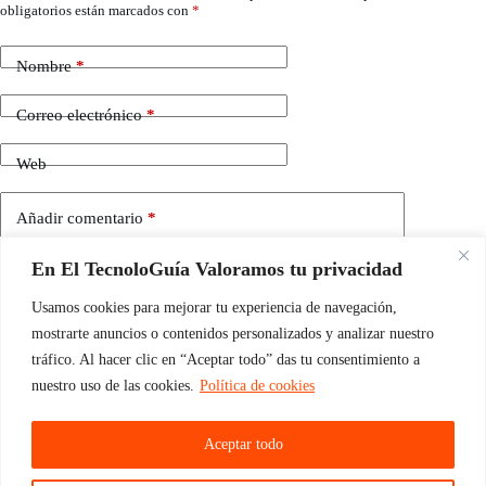
obligatorios están marcados con
*
Nombre
*
Correo electrónico
*
Web
Añadir comentario
*
En El TecnoloGuía Valoramos tu privacidad
Usamos cookies para mejorar tu experiencia de navegación,
mostrarte anuncios o contenidos personalizados y analizar nuestro
tráfico. Al hacer clic en “Aceptar todo” das tu consentimiento a
nuestro uso de las cookies.
Política de cookies
Guarda mi nombre, correo electrónico y web en este
navegador para la próxima vez que comente.
Aceptar todo
Publicar el comentario