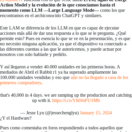
Action Model y la evolución de lo que conocíamos hasta el
momento como LLM —Large Language Mode—
como los que
encontramos en el archiconocido ChatGPT y similares.
Este LAM se diferencia de los LLM en que es capaz de ejecutar
acciones más allá de dar una respuesta a lo que se le pregunta. ¿Qué
permite esto? Pues en esencia lo que se ve en la presentación, y es que
no necesito ninguna aplicación, ya que el dispositivo va conectado a
las diferentes cuentas a las que le autoricemos, y puede actuar por
nosotros con solo hablarle y pedirlo.
Y así llegaron a vender 40.000 unidades en las primeras horas. A
mediados de Abril el Rabbit r1 ya ha superado ampliamente las
100.000 unidades vendidas y eso que
aún no ha llegado a casa de los
primeros compradores
.
that's 40,000 in 4 days. we are ramping up the production and catching
up with it.
https://t.co/Yh0JnFU1Mb
— Jesse Lyu (@jessechenglyu)
January 15, 2024
¿Y el Hardware?
Pues como comentaba en foros respondiendo a todos aquellos que