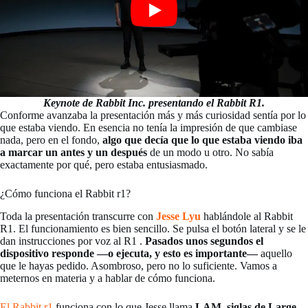
Keynote de Rabbit Inc. presentando el Rabbit R1.
Conforme avanzaba la presentación más y más curiosidad sentía por lo
que estaba viendo. En esencia no tenía la impresión de que cambiase
nada, pero en el fondo,
algo que decía que lo que estaba viendo iba
a marcar un antes y un después
de un modo u otro. No sabía
exactamente por qué, pero estaba entusiasmado.
¿Cómo funciona el Rabbit r1?
Toda la presentación transcurre con
Jesse Lyu
hablándole al Rabbit
R1. El funcionamiento es bien sencillo. Se pulsa el botón lateral y se le
dan instrucciones por voz al R1 .
Pasados unos segundos el
dispositivo responde —o ejecuta, y esto es importante—
aquello
que le hayas pedido. Asombroso, pero no lo suficiente. Vamos a
meternos en materia y a hablar de cómo funciona.
El Rabbit r1
funciona con lo que Jesse llama
LAM, siglas de Large