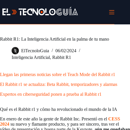
Saltar
al
contenido
Rabbit R1: La Inteligencia Artificial en la palma de tu mano
ElTecnoloGuia
06/02/2024
Inteligencia Artificial
,
Rabbit R1
Llegan las primeras noticias sobre el Teach Mode del Rabbit r1
El Rabbit r1 se actualiza: Beta Rabbit, temporizadores y alarmas
Expertos en ciberseguridad ponen a prueba al Rabbit r1
Qué es el Rabbit r1 y cómo ha revolucionado el mundo de la IA
En enero de este año la gente de Rabbit Inc. Presentó en el
CESS
2024
su nuevo y flamante producto, y para ser sincero, tras ver el
vídeo de presentación y buena parte de la Keynote,
aún me quedaban