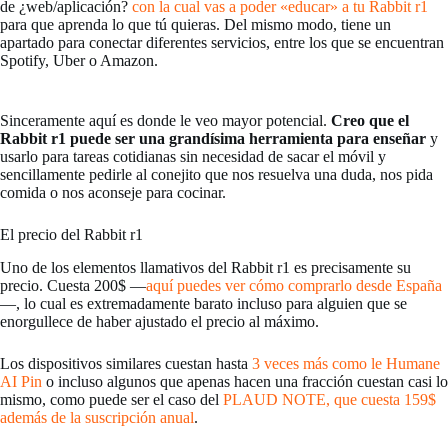
de ¿web/aplicación?
con la cual vas a poder «educar» a tu Rabbit r1
para que aprenda lo que tú quieras. Del mismo modo, tiene un
apartado para conectar diferentes servicios, entre los que se encuentran
Spotify, Uber o Amazon.
Sinceramente aquí es donde le veo mayor potencial.
Creo que el
Rabbit r1 puede ser una grandísima herramienta para enseñar
y
usarlo para tareas cotidianas sin necesidad de sacar el móvil y
sencillamente pedirle al conejito que nos resuelva una duda, nos pida
comida o nos aconseje para cocinar.
El precio del Rabbit r1
Uno de los elementos llamativos del Rabbit r1 es precisamente su
precio. Cuesta 200$ —
aquí puedes ver cómo comprarlo desde España
—, lo cual es extremadamente barato incluso para alguien que se
enorgullece de haber ajustado el precio al máximo.
Los dispositivos similares cuestan hasta
3 veces más como le Humane
AI Pin
o incluso algunos que apenas hacen una fracción cuestan casi lo
mismo, como puede ser el caso del
PLAUD NOTE, que cuesta 159$
además de la suscripción anual
.