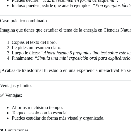
Puedes decirle:
“Haz un resumen en forma de esquema”
.
Incluso puedes pedirle que añada ejemplos:
“Pon ejemplos fácil
Caso práctico combinado
Imagina que tienes que estudiar el tema de la energía en Ciencias Natur
Copias el texto del libro.
Le pides un resumen claro.
Luego le dices:
“Ahora hazme 5 preguntas tipo test sobre este 
Finalmente:
“Simula una mini exposición oral para explicárselo
¡Acabas de transformar tu estudio en una experiencia interactiva! En se
Ventajas y límites
✅ Ventajas:
Ahorras muchísimo tiempo.
Te quedas solo con lo esencial.
Puedes estudiar de forma más visual y organizada.
❌ Limitaciones: