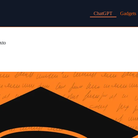
ChatGPT
Gadgets
xto