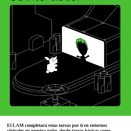
El LAM completará estas tareas por ti en entornos
virtuales en nuestra nube, desde tareas básicas como