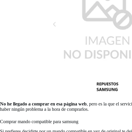
No he llegado a comprar en esa página web
, pero es la que el serv
haber ningún problema a la hora de comprarlos.
Comprar mando compatible para samsung
Si prefieres decidirte por un mando compatible en vez de original te d