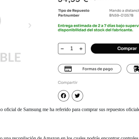
icio oficial de Samsung me ha referido para comprar sus repuestos ofici
ejo una recopilación de Amazon en los cuales podrás encontrar controles