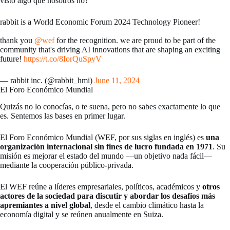
visto algo que nosotros no?
rabbit is a World Economic Forum 2024 Technology Pioneer!
thank you
@wef
for the recognition. we are proud to be part of the
community that's driving AI innovations that are shaping an exciting
future!
https://t.co/8IorQuSpyV
— rabbit inc. (@rabbit_hmi)
June 11, 2024
El Foro Económico Mundial
Quizás no lo conocías, o te suena, pero no sabes exactamente lo que
es. Sentemos las bases en primer lugar.
El Foro Económico Mundial (WEF, por sus siglas en inglés) es
una
organización internacional sin fines de lucro fundada en 1971
. Su
misión es mejorar el estado del mundo —un objetivo nada fácil—
mediante la cooperación público-privada.
El WEF reúne a líderes empresariales, políticos, académicos y
otros
actores de la sociedad para discutir y abordar los desafíos más
apremiantes a nivel global
, desde el cambio climático hasta la
economía digital y se reúnen anualmente en Suiza.