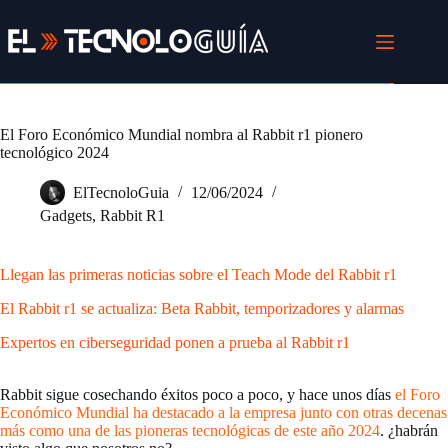
Saltar
al
contenido
El Foro Económico Mundial nombra al Rabbit r1 pionero
tecnológico 2024
ElTecnoloGuia
12/06/2024
Gadgets
,
Rabbit R1
Llegan las primeras noticias sobre el Teach Mode del Rabbit r1
El Rabbit r1 se actualiza: Beta Rabbit, temporizadores y alarmas
Expertos en ciberseguridad ponen a prueba al Rabbit r1
Rabbit sigue cosechando éxitos poco a poco, y hace unos días
el Foro
Económico Mundial ha destacado a la empresa junto con otras decenas
más como una de las pioneras tecnológicas de este año 2024
. ¿habrán