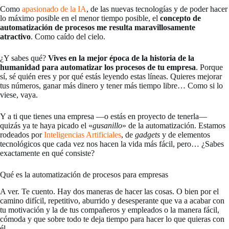
Como
apasionado de la IA
, de las nuevas tecnologías y de poder hacer
lo máximo posible en el menor tiempo posible, el
concepto de
automatización de procesos me resulta maravillosamente
atractivo
. Como caído del cielo.
¿Y sabes qué?
Vives en la mejor época de la historia de la
humanidad para automatizar los procesos de tu empresa
. Porque
sí, sé quién eres y por qué estás leyendo estas líneas. Quieres mejorar
tus números, ganar más dinero y tener más tiempo libre… Como si lo
viese, vaya.
Y a ti que tienes una empresa —o estás en proyecto de tenerla—
quizás ya te haya picado el «
gusanillo
» de la automatización. Estamos
rodeados por
Inteligencias Artificiales
, de
gadgets
y de elementos
tecnológicos que cada vez nos hacen la vida más fácil, pero… ¿Sabes
exactamente en qué consiste?
Qué es la automatización de procesos para empresas
A ver. Te cuento. Hay dos maneras de hacer las cosas. O bien por el
camino difícil, repetitivo, aburrido y desesperante que va a acabar con
tu motivación y la de tus compañeros y empleados o la manera fácil,
cómoda y que sobre todo te deja tiempo para hacer lo que quieras con
él.