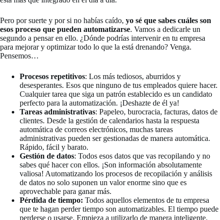
Pero por suerte y por si no habías caído,
yo sé que sabes cuáles son
esos proceso que pueden automatizarse
. Vamos a dedicarle un
segundo a pensar en ello. ¿Dónde podrías intervenir en tu empresa
para mejorar y optimizar todo lo que la está drenando? Venga.
Pensemos…
Procesos repetitivos
: Los más tediosos, aburridos y
desesperantes. Esos que ninguno de tus empleados quiere hacer.
Cualquier tarea que siga un patrón establecido es un candidato
perfecto para la automatización. ¡Deshazte de él ya!
Tareas administrativas
: Papeleo, burocracia, facturas, datos de
clientes. Desde la gestión de calendarios hasta la respuesta
automática de correos electrónicos, muchas tareas
administrativas pueden ser gestionadas de manera automática.
Rápido, fácil y barato.
Gestión de datos
: Todos esos datos que vas recopilando y no
sabes qué hacer con ellos. ¡Son información absolutamente
valiosa! Automatizando los procesos de recopilación y análisis
de datos no solo suponen un valor enorme sino que es
aprovechable para ganar más.
Pérdida de tiempo:
Todos aquellos elementos de tu empresa
que te hagan perder tiempo son automatizables. El tiempo puede
perderse o usarse. Empieza a utilizarlo de manera inteligente.