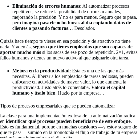
Eliminación de errores humanos
: Al automatizar procesos
repetitivos, se reduce la posibilidad de errores manuales,
mejorando la precisión. Y no es para menos. Seguro que te pasa,
pero
imagina pasarte ocho horas al día copiando datos de
clientes o pasando facturas
… Desolador.
Quizás hace tiempo te vieses en esa posición y de atractivo no tiene
nada. Y además,
seguro que tienes empleados que son capaces de
aportar mucho más
si los sacas de ese pozo de repetición. 2×1, evitas
fallos humanos y tienes un nuevo activo al que asignarle otra tarea.
Mejora en la productividad
: Esta es una de las que más
necesitas. Al liberar a los empleados de tareas tediosas, pueden
enfocarse en actividades de mayor valor, lo que aumenta la
productividad. Justo atrás lo comentaba.
Valora el capital
humano y úsalo bien
. Hazlo por tu empresa…
Tipos de procesos empresariales que se pueden automatizar
La clave para una implementación exitosa de la automatización radica
en
identificar qué procesos pueden beneficiarse de este enfoque
.
Esto es fundamental, porque en muchas ocasiones —y estoy seguro de
que te pasa— sumido en la monotonía el flujo de trabajo de tu empresa
está más que integrado en el día a día.