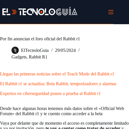
Saltar
al
contenido
Por fin anuncian el foro oficial del Rabbit r1
ElTecnoloGuia
29/05/2024
Gadgets
,
Rabbit R1
Llegan las primeras noticias sobre el Teach Mode del Rabbit r1
El Rabbit r1 se actualiza: Beta Rabbit, temporizadores y alarmas
Expertos en ciberseguridad ponen a prueba al Rabbit r1
Desde hace algunas horas tenemos más datos sobre el «Official Web
Forum» del Rabbit r1 y te cuento como acceder a la beta
Vaya por delante que de momento el acceso es completamente limitado
y va por invitación, pero
te voy a contar como tratar de acceder
y