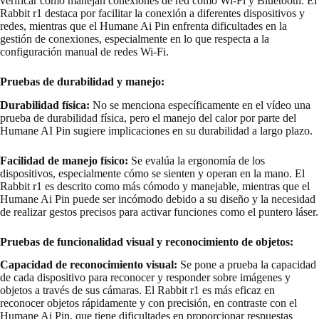
verificar cómo manejan conexiones de red como Wi-Fi y Bluetooth. El
Rabbit r1 destaca por facilitar la conexión a diferentes dispositivos y
redes, mientras que el Humane Ai Pin enfrenta dificultades en la
gestión de conexiones, especialmente en lo que respecta a la
configuración manual de redes Wi-Fi.
Pruebas de durabilidad y manejo:
Durabilidad física:
No se menciona específicamente en el vídeo una
prueba de durabilidad física, pero el manejo del calor por parte del
Humane AI Pin sugiere implicaciones en su durabilidad a largo plazo.
Facilidad de manejo físico:
Se evalúa la ergonomía de los
dispositivos, especialmente cómo se sienten y operan en la mano. El
Rabbit r1 es descrito como más cómodo y manejable, mientras que el
Humane Ai Pin puede ser incómodo debido a su diseño y la necesidad
de realizar gestos precisos para activar funciones como el puntero láser.
Pruebas de funcionalidad visual y reconocimiento de objetos:
Capacidad de reconocimiento visual:
Se pone a prueba la capacidad
de cada dispositivo para reconocer y responder sobre imágenes y
objetos a través de sus cámaras. El Rabbit r1 es más eficaz en
reconocer objetos rápidamente y con precisión, en contraste con el
Humane Ai Pin, que tiene dificultades en proporcionar respuestas