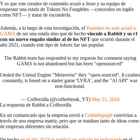
Y es que este creador de contenido acusó a Jesse y su equipo de
orquestar una estafa de Tokens No Fungibles —conocidos en inglés
como NFT— y tratar de esconderla.
Además, a lo largo de esta investigación, el
Youtuber no solo acusó a
GAMA
de ser una estafa sino que de hecho
vinculó a Rabbit y su r1
con un nuevo engaño similar al de los NFT
que ocurrió durante el
año 2021, cuando este tipo de
tokens
fue tan popular.
The Rabbit team has responded to my requests for comment saying
GAMA is not abandoned but has been "opensourced"
I tested the Unreal Engine "Metaverse" they "open-sourced". It crashes
constantly, is based on a starter game 'LYRA', and the "AI API" was
non-functional.
— Coffeezilla (@coffeebreak_YT)
May 21, 2024
La respuesta de Rabbit a Coffeezilla
En un comunicado que la empresa envió a
Cointelegraph
convivían a
través de una empresa matriz, pero que se trataban tanto de ideas como
de empresas diferentes sin relación.
De hecho
en el año 2023 se publicó un artículo en techcrunch
en el