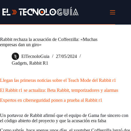
Saltar
al
contenido
Rabbit rechaza la acusación de Coffeezilla: «Muchas
empresas dan un giro»
ElTecnoloGuia
27/05/2024
Gadgets
,
Rabbit R1
Llegan las primeras noticias sobre el Teach Mode del Rabbit r1
El Rabbit r1 se actualiza: Beta Rabbit, temporizadores y alarmas
Expertos en ciberseguridad ponen a prueba al Rabbit r1
Un portavoz de Rabbit afirmó que el equipo de Gama fue sincero con
el código abierto del proyecto y que la acusación era falsa
Como sabrás, hace apenas unos días, el youtuber Coffeezilla lanzó dos