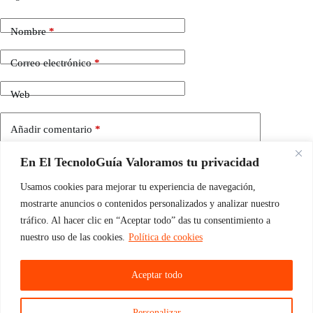
Nombre
*
Correo electrónico
*
Web
Añadir comentario
*
En El TecnoloGuía Valoramos tu privacidad
Usamos cookies para mejorar tu experiencia de navegación,
mostrarte anuncios o contenidos personalizados y analizar nuestro
tráfico. Al hacer clic en “Aceptar todo” das tu consentimiento a
nuestro uso de las cookies.
Política de cookies
Guarda mi nombre, correo electrónico y web en este
navegador para la próxima vez que comente.
Aceptar todo
Publicar el comentario
Personalizar