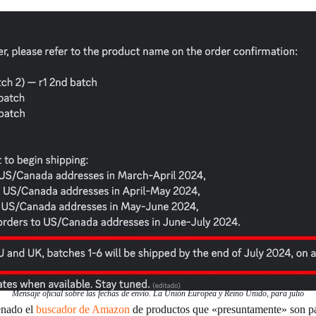
Mensaje oficial sobre las fechas de envío. La Unión Europea y Reino Unido, para julio
enado el
buscador de Amazon
de productos que «presuntamente» son par