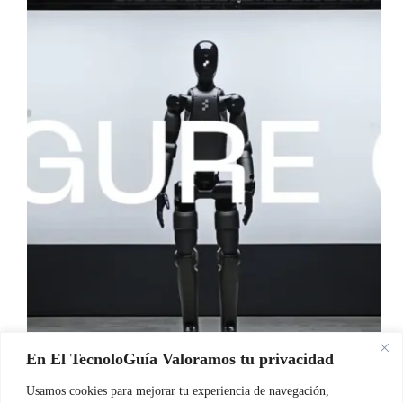
En El TecnoloGuía Valoramos tu privacidad
El futuro cada vez más cerca con los nuevos robots
FIGURE 02, capaces de ejecutar tareas movidos por
Usamos cookies para mejorar tu experiencia de navegación,
la IA Pues como decía, «el futuro es hoy… Bueno,