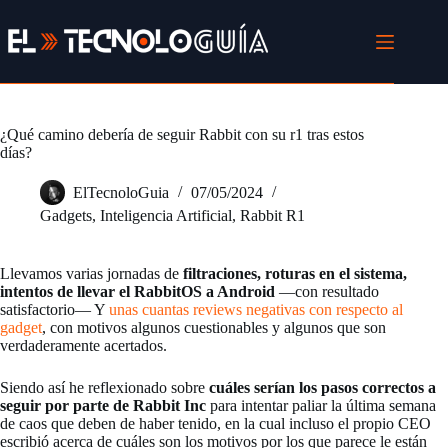
Saltar
al
contenido
¿Qué camino debería de seguir Rabbit con su r1 tras estos
días?
ElTecnoloGuia
07/05/2024
Gadgets
,
Inteligencia Artificial
,
Rabbit R1
Llevamos varias jornadas de
filtraciones, roturas en el sistema,
intentos de llevar el RabbitOS a Android
—con resultado
satisfactorio— Y
unas cuantas reviews negativas con respecto al
gadget
, con motivos algunos cuestionables y algunos que son
verdaderamente acertados.
Siendo así he reflexionado sobre
cuáles serían los pasos correctos a
seguir por parte de Rabbit Inc
para intentar paliar la última semana
de caos que deben de haber tenido, en la cual incluso el propio CEO
escribió acerca de cuáles son los motivos por los que parece le están