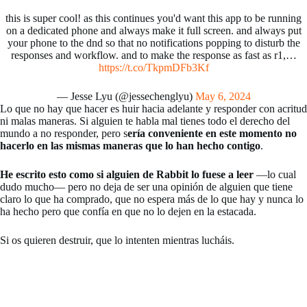
this is super cool! as this continues you'd want this app to be running
on a dedicated phone and always make it full screen. and always put
your phone to the dnd so that no notifications popping to disturb the
responses and workflow. and to make the response as fast as r1,…
https://t.co/TkpmDFb3Kf
— Jesse Lyu (@jessechenglyu)
May 6, 2024
Lo que no hay que hacer es huir hacia adelante y responder con acritud
ni malas maneras. Si alguien te habla mal tienes todo el derecho del
mundo a no responder, pero s
ería conveniente en este momento no
hacerlo en las mismas maneras que lo han hecho contigo
.
He escrito esto como si alguien de Rabbit lo fuese a leer
—lo cual
dudo mucho— pero no deja de ser una opinión de alguien que tiene
claro lo que ha comprado, que no espera más de lo que hay y nunca lo
ha hecho pero que confía en que no lo dejen en la estacada.
Si os quieren destruir, que lo intenten mientras lucháis.