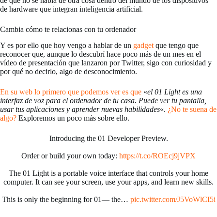
de que no se habla de otra cosa dentro del mundo de los dispositivos
de hardware que integran inteligencia artificial.
Cambia cómo te relacionas con tu ordenador
Y es por ello que hoy vengo a hablar de un
gadget
que tengo que
reconocer que, aunque lo descubrí hace poco más de un mes en el
vídeo de presentación que lanzaron por Twitter, sigo con curiosidad y
por qué no decirlo, algo de desconocimiento.
En su web lo primero que podemos ver es que
«
el 01 Light es una
interfaz de voz para el ordenador de tu casa. Puede ver tu pantalla,
usar tus aplicaciones y aprender nuevas habilidades
«.
¿No te suena de
algo?
Exploremos un poco más sobre ello.
Introducing the 01 Developer Preview.
Order or build your own today:
https://t.co/ROEcj9jVPX
The 01 Light is a portable voice interface that controls your home
computer. It can see your screen, use your apps, and learn new skills.
This is only the beginning for 01— the…
pic.twitter.com/J5VoWlCI5i