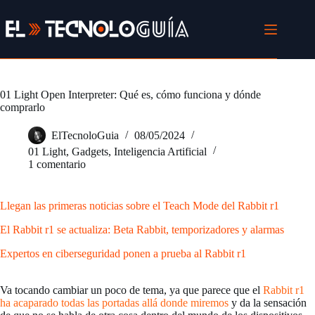
Saltar
al
contenido
01 Light Open Interpreter: Qué es, cómo funciona y dónde
comprarlo
ElTecnoloGuia
08/05/2024
01 Light
,
Gadgets
,
Inteligencia Artificial
1 comentario
Llegan las primeras noticias sobre el Teach Mode del Rabbit r1
El Rabbit r1 se actualiza: Beta Rabbit, temporizadores y alarmas
Expertos en ciberseguridad ponen a prueba al Rabbit r1
Va tocando cambiar un poco de tema, ya que parece que el
Rabbit r1
ha acaparado todas las portadas allá donde miremos
y da la sensación