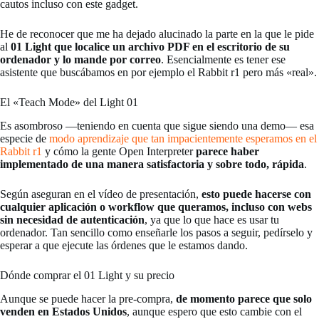
cautos incluso con este gadget.
He de reconocer que me ha dejado alucinado la parte en la que le pide
al
01 Light que localice un archivo PDF en el escritorio de su
ordenador y lo mande por correo
. Esencialmente es tener ese
asistente que buscábamos en por ejemplo el Rabbit r1 pero más «real».
El «Teach Mode» del Light 01
Es asombroso —teniendo en cuenta que sigue siendo una demo— esa
especie de
modo aprendizaje que tan impacientemente esperamos en el
Rabbit r1
y cómo la gente Open Interpreter
parece haber
implementado de una manera satisfactoria y sobre todo, rápida
.
Según aseguran en el vídeo de presentación,
esto puede hacerse con
cualquier aplicación o workflow que queramos, incluso con webs
sin necesidad de autenticación
, ya que lo que hace es usar tu
ordenador. Tan sencillo como enseñarle los pasos a seguir, pedírselo y
esperar a que ejecute las órdenes que le estamos dando.
Dónde comprar el 01 Light y su precio
Aunque se puede hacer la pre-compra,
de momento parece que solo
venden en Estados Unidos
, aunque espero que esto cambie con el